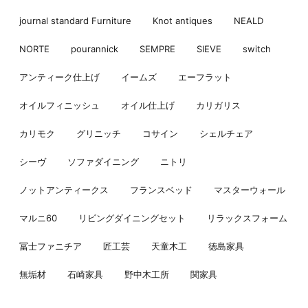
journal standard Furniture
Knot antiques
NEALD
NORTE
pourannick
SEMPRE
SIEVE
switch
アンティーク仕上げ
イームズ
エーフラット
オイルフィニッシュ
オイル仕上げ
カリガリス
カリモク
グリニッチ
コサイン
シェルチェア
シーヴ
ソファダイニング
ニトリ
ノットアンティークス
フランスベッド
マスターウォール
マルニ60
リビングダイニングセット
リラックスフォーム
冨士ファニチア
匠工芸
天童木工
徳島家具
無垢材
石崎家具
野中木工所
関家具