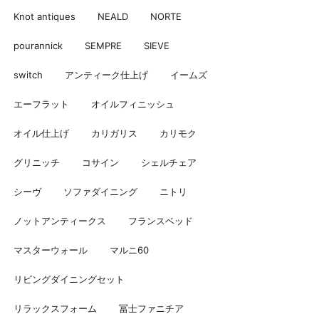
Knot antiques
NEALD
NORTE
pourannick
SEMPRE
SIEVE
switch
アンティーク仕上げ
イームズ
エーフラット
オイルフィニッシュ
オイル仕上げ
カリガリス
カリモク
グリニッチ
コサイン
シェルチェア
シーヴ
ソファダイニング
ニトリ
ノットアンティークス
フランスベッド
マスターウォール
マルニ60
リビングダイニングセット
リラックスフォーム
冨士ファニチア