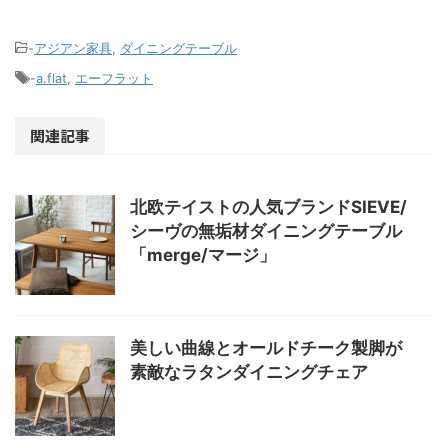
-
アジアン家具
,
ダイニングテーブル
-
a.flat
,
エーフラット
関連記事
北欧テイストの人気ブランドSIEVE/
シーヴの無垢材ダイニングテーブル
「merge/マージ」
美しい曲線とオールドチーク製脚が
素敵なラタンダイニングチェア