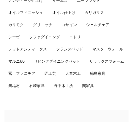
アンティーク仕上げ
イームズ
エーフラット
オイルフィニッシュ
オイル仕上げ
カリガリス
カリモク
グリニッチ
コサイン
シェルチェア
シーヴ
ソファダイニング
ニトリ
ノットアンティークス
フランスベッド
マスターウォール
マルニ60
リビングダイニングセット
リラックスフォーム
冨士ファニチア
匠工芸
天童木工
徳島家具
無垢材
石崎家具
野中木工所
関家具