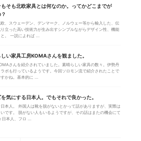
そもそも北欧家具とは何なのか。ってかどこまでが
の？
北欧、スウェーデン、デンマーク、ノルウェー等から輸入した、伝
成り立った高い技術力が生み出すシンプルながらデザイン性、機能
。 一説によれば ...
しい家具工房KOMAさんを観ました。
OMAさんを紹介されていました。素晴らしい家具の数々。伊勢丹
コラボも行っているようです。今回ソロモン流で紹介されたことで
かね。基本的に ...
ズを気にする日本人。でもそれで良かった。
日本人。 外国人は靴を脱がないとかって話がありますが、実際は
いです。 脱がない人もいるようですが、その話はまたの機会にて
日本人、フロ ...