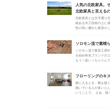
人気の北欧家具。
北欧家具と言える
北欧家具とは文字通り
統ある木工技術の上に
性の高い優れた家具のこと
ソロモン流で素晴ら
ソロモン流で家具工房K
を始め有名ブランドの
もう一皮いっちゃうんです
フローリングのキ
家に入るとき、靴を脱ぐ
脱いでいる人が多いらし
いうことで、 さあ、我々