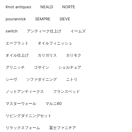
Knot antiques
NEALD
NORTE
pourannick
SEMPRE
SIEVE
switch
アンティーク仕上げ
イームズ
エーフラット
オイルフィニッシュ
オイル仕上げ
カリガリス
カリモク
グリニッチ
コサイン
シェルチェア
シーヴ
ソファダイニング
ニトリ
ノットアンティークス
フランスベッド
マスターウォール
マルニ60
リビングダイニングセット
リラックスフォーム
冨士ファニチア