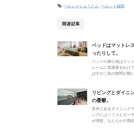
-
ペルシャじゅうたん
,
ペルシャ絨毯
関連記事
ベッドはマットレ
ったりして。
ベッドの寝心地はマット
レームに直接寝るわけ
ばすのこ状の隙間が開いて
リビングとダイニ
の憂鬱。
意外とあるダイニングテ
ングにはソファとロー
が理想。なんらかの理由で