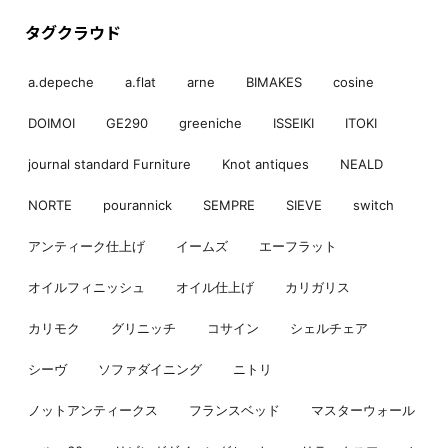
タグクラウド
a.depeche
a.flat
arne
BIMAKES
cosine
DOIMOI
GE290
greeniche
ISSEIKI
ITOKI
journal standard Furniture
Knot antiques
NEALD
NORTE
pourannick
SEMPRE
SIEVE
switch
アンティーク仕上げ
イームズ
エーフラット
オイルフィニッシュ
オイル仕上げ
カリガリス
カリモク
グリニッチ
コサイン
シェルチェア
シーヴ
ソファダイニング
ニトリ
ノットアンティークス
フランスベッド
マスターウォール