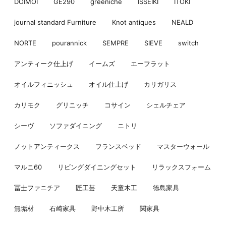
DOIMOI
GE290
greeniche
ISSEIKI
ITOKI
journal standard Furniture
Knot antiques
NEALD
NORTE
pourannick
SEMPRE
SIEVE
switch
アンティーク仕上げ
イームズ
エーフラット
オイルフィニッシュ
オイル仕上げ
カリガリス
カリモク
グリニッチ
コサイン
シェルチェア
シーヴ
ソファダイニング
ニトリ
ノットアンティークス
フランスベッド
マスターウォール
マルニ60
リビングダイニングセット
リラックスフォーム
冨士ファニチア
匠工芸
天童木工
徳島家具
無垢材
石崎家具
野中木工所
関家具