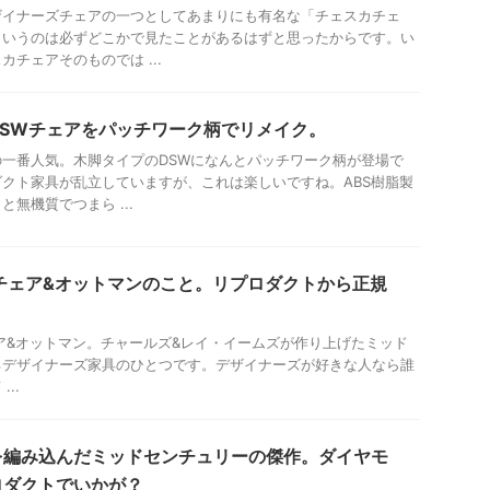
ザイナーズチェアの一つとしてあまりにも有名な「チェスカチェ
というのは必ずどこかで見たことがあるはずと思ったからです。い
チェアそのものでは ...
DSWチェアをパッチワーク柄でリメイク。
一番人気。木脚タイプのDSWになんとパッチワーク柄が登場で
クト家具が乱立していますが、これは楽しいですね。ABS樹脂製
無機質でつまら ...
チェア&オットマンのこと。リプロダクトから正規
ア&オットマン。チャールズ&レイ・イームズが作り上げたミッド
るデザイナーズ家具のひとつです。デザイナーズが好きな人なら誰
..
を編み込んだミッドセンチュリーの傑作。ダイヤモ
ロダクトでいかが？