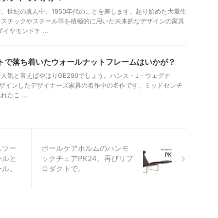
、世紀の真ん中、1950年代のことを差します。起り始めた大量生
ラスチックやスチール等を積極的に用いた未来的なデザインの家具
イヤモンドチ ...
クトで落ち着いたウォールナットフレームはいかが？
人気と言えばやはりGE290でしょう。ハンス・J・ウェグナ
nerがデザインしたデザイナーズ家具の名作中の名作です。ミッドセンチ
たこ ...
スツー
ポールケアホルムのハンモ
ールと
ックチェアPK24。再びリプ
ール。
ロダクトで。