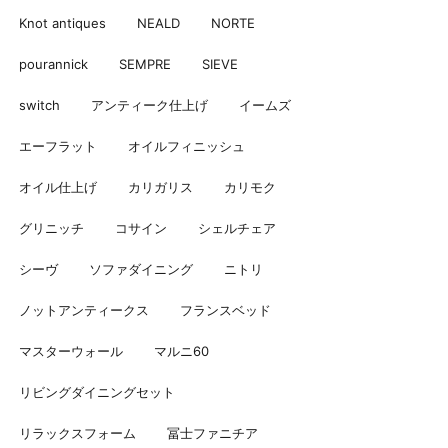
Knot antiques
NEALD
NORTE
pourannick
SEMPRE
SIEVE
switch
アンティーク仕上げ
イームズ
エーフラット
オイルフィニッシュ
オイル仕上げ
カリガリス
カリモク
グリニッチ
コサイン
シェルチェア
シーヴ
ソファダイニング
ニトリ
ノットアンティークス
フランスベッド
マスターウォール
マルニ60
リビングダイニングセット
リラックスフォーム
冨士ファニチア