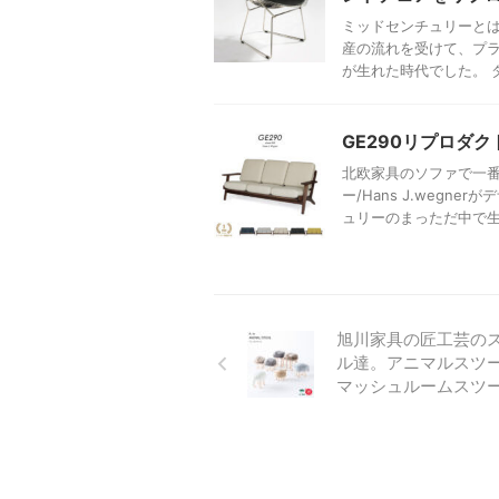
ミッドセンチュリーとは
産の流れを受けて、プ
が生れた時代でした。 ダ
GE290リプロダ
北欧家具のソファで一番
ー/Hans J.weg
ュリーのまっただ中で生れ
旭川家具の匠工芸の
ル達。アニマルスツ
マッシュルームスツ