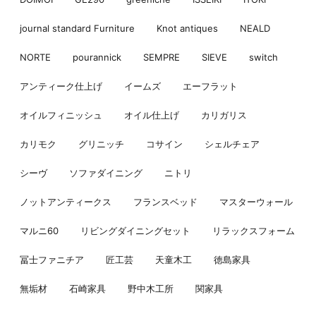
journal standard Furniture
Knot antiques
NEALD
NORTE
pourannick
SEMPRE
SIEVE
switch
アンティーク仕上げ
イームズ
エーフラット
オイルフィニッシュ
オイル仕上げ
カリガリス
カリモク
グリニッチ
コサイン
シェルチェア
シーヴ
ソファダイニング
ニトリ
ノットアンティークス
フランスベッド
マスターウォール
マルニ60
リビングダイニングセット
リラックスフォーム
冨士ファニチア
匠工芸
天童木工
徳島家具
無垢材
石崎家具
野中木工所
関家具