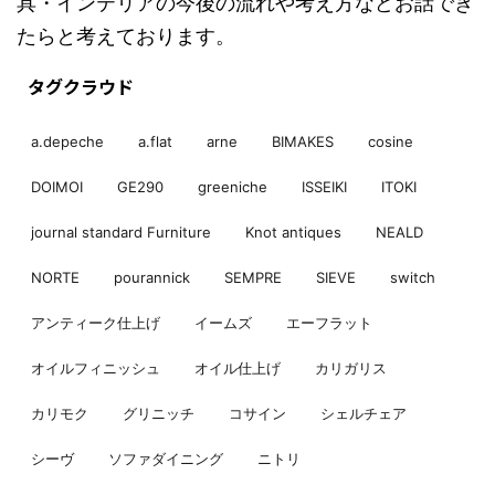
具・インテリアの今後の流れや考え方などお話でき
たらと考えております。
タグクラウド
a.depeche
a.flat
arne
BIMAKES
cosine
DOIMOI
GE290
greeniche
ISSEIKI
ITOKI
journal standard Furniture
Knot antiques
NEALD
NORTE
pourannick
SEMPRE
SIEVE
switch
アンティーク仕上げ
イームズ
エーフラット
オイルフィニッシュ
オイル仕上げ
カリガリス
カリモク
グリニッチ
コサイン
シェルチェア
シーヴ
ソファダイニング
ニトリ