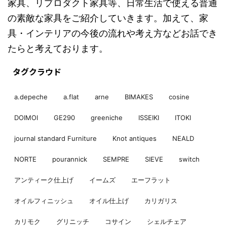
家具、リプロダクト家具等、日常生活で使える普通
の素敵な家具をご紹介していきます。加えて、家
具・インテリアの今後の流れや考え方などお話でき
たらと考えております。
タグクラウド
a.depeche
a.flat
arne
BIMAKES
cosine
DOIMOI
GE290
greeniche
ISSEIKI
ITOKI
journal standard Furniture
Knot antiques
NEALD
NORTE
pourannick
SEMPRE
SIEVE
switch
アンティーク仕上げ
イームズ
エーフラット
オイルフィニッシュ
オイル仕上げ
カリガリス
カリモク
グリニッチ
コサイン
シェルチェア