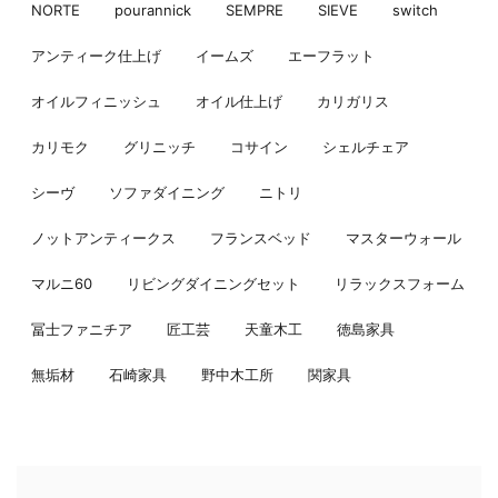
NORTE
pourannick
SEMPRE
SIEVE
switch
アンティーク仕上げ
イームズ
エーフラット
オイルフィニッシュ
オイル仕上げ
カリガリス
カリモク
グリニッチ
コサイン
シェルチェア
シーヴ
ソファダイニング
ニトリ
ノットアンティークス
フランスベッド
マスターウォール
マルニ60
リビングダイニングセット
リラックスフォーム
冨士ファニチア
匠工芸
天童木工
徳島家具
無垢材
石崎家具
野中木工所
関家具