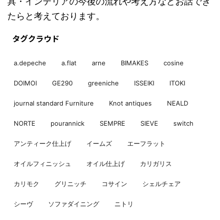
具・インテリアの今後の流れや考え方などお話でき
たらと考えております。
タグクラウド
a.depeche
a.flat
arne
BIMAKES
cosine
DOIMOI
GE290
greeniche
ISSEIKI
ITOKI
journal standard Furniture
Knot antiques
NEALD
NORTE
pourannick
SEMPRE
SIEVE
switch
アンティーク仕上げ
イームズ
エーフラット
オイルフィニッシュ
オイル仕上げ
カリガリス
カリモク
グリニッチ
コサイン
シェルチェア
シーヴ
ソファダイニング
ニトリ