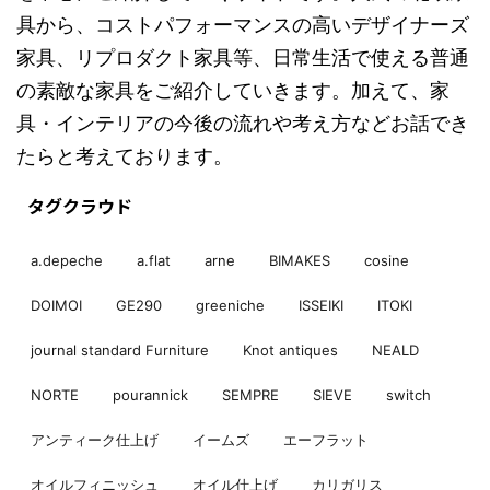
具から、コストパフォーマンスの高いデザイナーズ
家具、リプロダクト家具等、日常生活で使える普通
の素敵な家具をご紹介していきます。加えて、家
具・インテリアの今後の流れや考え方などお話でき
たらと考えております。
タグクラウド
a.depeche
a.flat
arne
BIMAKES
cosine
DOIMOI
GE290
greeniche
ISSEIKI
ITOKI
journal standard Furniture
Knot antiques
NEALD
NORTE
pourannick
SEMPRE
SIEVE
switch
アンティーク仕上げ
イームズ
エーフラット
オイルフィニッシュ
オイル仕上げ
カリガリス