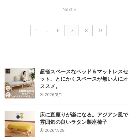
Next »
1
…
6
7
8
9
超省スペースなベッド＆マットレスセ
ット。とにかくスペースが無い人にオ
ススメ。
2026/8/1
床に直座りが楽になる。アジアン風で
雰囲気の良いラタン製座椅子
2026/7/29