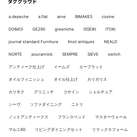
タグクラウド
a.depeche
a.flat
arne
BIMAKES
cosine
DOIMOI
GE290
greeniche
ISSEIKI
ITOKI
journal standard Furniture
Knot antiques
NEALD
NORTE
pourannick
SEMPRE
SIEVE
switch
アンティーク仕上げ
イームズ
エーフラット
オイルフィニッシュ
オイル仕上げ
カリガリス
カリモク
グリニッチ
コサイン
シェルチェア
シーヴ
ソファダイニング
ニトリ
ノットアンティークス
フランスベッド
マスターウォール
マルニ60
リビングダイニングセット
リラックスフォーム