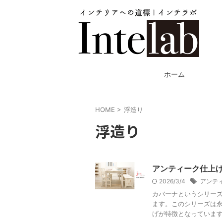
ホーム
HOME
>
浮造り
浮造り
アンティーク仕上
2026/3/4
アンテ
カバーナというシリー
ます。このシリーズは
げが特徴となっています。Jon