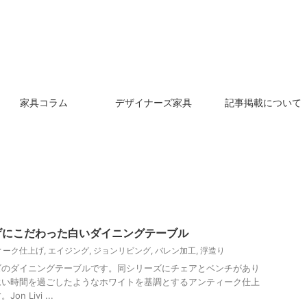
家具コラム
デザイナーズ家具
記事掲載について
げにこだわった白いダイニングテーブル
ィーク仕上げ
,
エイジング
,
ジョンリビング
,
バレン加工
,
浮造り
ズのダイニングテーブルです。同シリーズにチェアとベンチがあり
永い時間を過ごしたようなホワイトを基調とするアンティーク仕上
 Livi ...