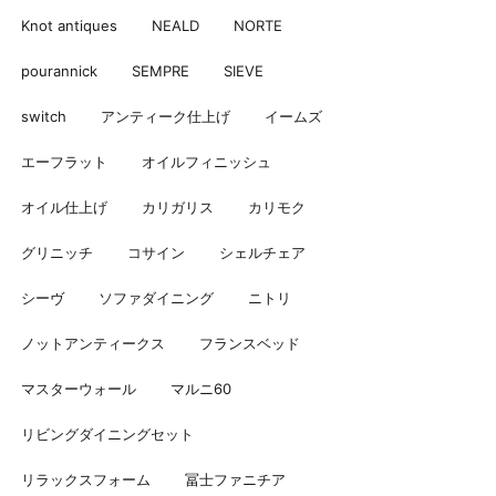
Knot antiques
NEALD
NORTE
pourannick
SEMPRE
SIEVE
switch
アンティーク仕上げ
イームズ
エーフラット
オイルフィニッシュ
オイル仕上げ
カリガリス
カリモク
グリニッチ
コサイン
シェルチェア
シーヴ
ソファダイニング
ニトリ
ノットアンティークス
フランスベッド
マスターウォール
マルニ60
リビングダイニングセット
リラックスフォーム
冨士ファニチア