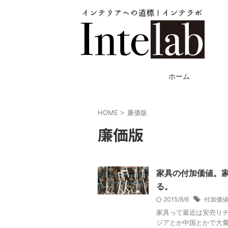
ホーム
HOME
>
廉価版
廉価版
家具の付加価値。
る。
2015/8/6
付加価
家具って最近は安売りチ
ジアとか中国とかで大