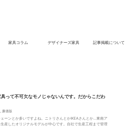
家具コラム
デザイナーズ家具
記事掲載について
家具って不可欠なモノじゃないんです。だからこだわ
値
,
廉価版
ェーンとか多いですよね。ニトリさんとかIKEAさんとか…東南ア
量生産したオリジナルモデルが中心です。自社で生産工程まで管理