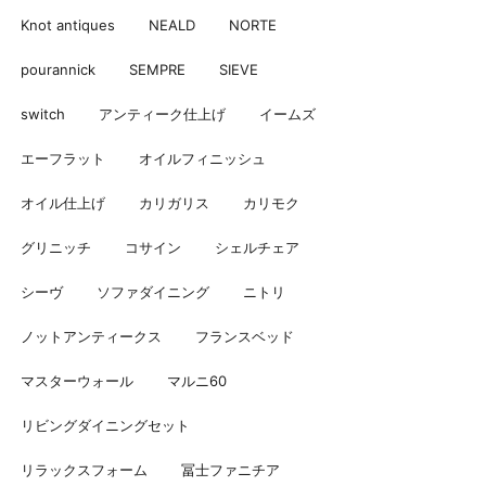
Knot antiques
NEALD
NORTE
pourannick
SEMPRE
SIEVE
switch
アンティーク仕上げ
イームズ
エーフラット
オイルフィニッシュ
オイル仕上げ
カリガリス
カリモク
グリニッチ
コサイン
シェルチェア
シーヴ
ソファダイニング
ニトリ
ノットアンティークス
フランスベッド
マスターウォール
マルニ60
リビングダイニングセット
リラックスフォーム
冨士ファニチア