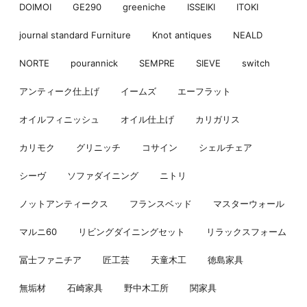
DOIMOI
GE290
greeniche
ISSEIKI
ITOKI
journal standard Furniture
Knot antiques
NEALD
NORTE
pourannick
SEMPRE
SIEVE
switch
アンティーク仕上げ
イームズ
エーフラット
オイルフィニッシュ
オイル仕上げ
カリガリス
カリモク
グリニッチ
コサイン
シェルチェア
シーヴ
ソファダイニング
ニトリ
ノットアンティークス
フランスベッド
マスターウォール
マルニ60
リビングダイニングセット
リラックスフォーム
冨士ファニチア
匠工芸
天童木工
徳島家具
無垢材
石崎家具
野中木工所
関家具