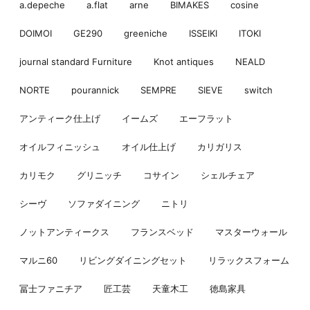
a.depeche
a.flat
arne
BIMAKES
cosine
DOIMOI
GE290
greeniche
ISSEIKI
ITOKI
journal standard Furniture
Knot antiques
NEALD
NORTE
pourannick
SEMPRE
SIEVE
switch
アンティーク仕上げ
イームズ
エーフラット
オイルフィニッシュ
オイル仕上げ
カリガリス
カリモク
グリニッチ
コサイン
シェルチェア
シーヴ
ソファダイニング
ニトリ
ノットアンティークス
フランスベッド
マスターウォール
マルニ60
リビングダイニングセット
リラックスフォーム
冨士ファニチア
匠工芸
天童木工
徳島家具