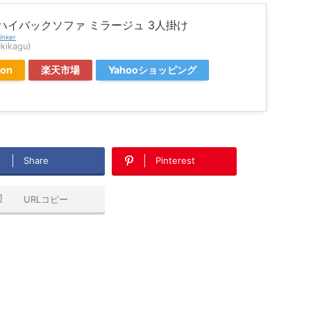
ハイバックソファ ミラージュ 3人掛け
inker
ikagu)
on
楽天市場
Yahooショッピング
Share
Pinterest
URLコピー