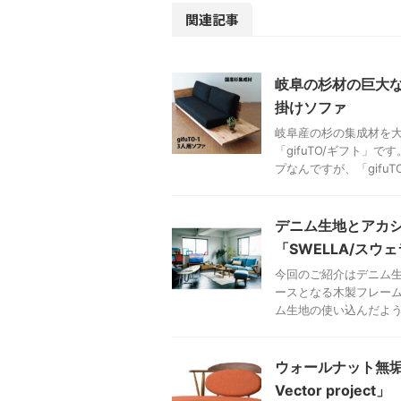
関連記事
岐阜の杉材の巨大な
掛けソファ
岐阜産の杉の集成材を
「gifuTO/ギフト」
プなんですが、「gifuTO/ 
デニム生地とアカ
「SWELLA/スウ
今回のご紹介はデニム生
ースとなる木製フレー
ム生地の使い込んだような
ウォールナット無垢
Vector project」