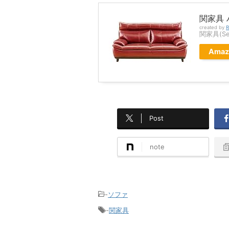
関家具 
created by
R
関家具(Sek
Amaz
Post
note
-
ソファ
-
関家具