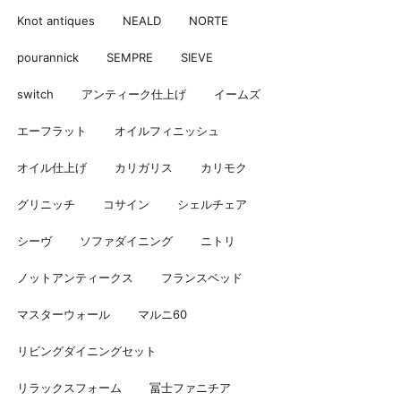
Knot antiques
NEALD
NORTE
pourannick
SEMPRE
SIEVE
switch
アンティーク仕上げ
イームズ
エーフラット
オイルフィニッシュ
オイル仕上げ
カリガリス
カリモク
グリニッチ
コサイン
シェルチェア
シーヴ
ソファダイニング
ニトリ
ノットアンティークス
フランスベッド
マスターウォール
マルニ60
リビングダイニングセット
リラックスフォーム
冨士ファニチア