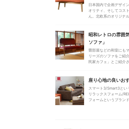
日本国内で企画デザイ
オリティ、そしてコスト
ん。北欧系のオリジナル家
昭和レトロの雰囲気
ソファ」
畳部屋などの和室にもマ
リーズのソファをご紹
民家カフェ」とご紹介され
座り心地の良いお
スマート3/Smart
リラックスフォーム/RE
フォームというブランドは 