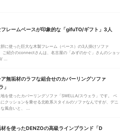
フレームベースが印象的な「gifuTO/ギフト」3人
大胆に使った巨大な木製フレーム（ベース）の3人掛けソファ
です。ご紹介のconnectさんは、名古屋の「みずのかぐ」さんのショッ
...
シア無垢材のラフな組合せのカバーリングソファ
ェラ」
地を使ったカバーリングソファ「SWELLA/スウェラ」です。 ベ
ムにクッションを乗せる北欧系スタイルのソファなんですが、デニ
風合いと、 ...
材を使ったDENZOの高級ラインブランド「D