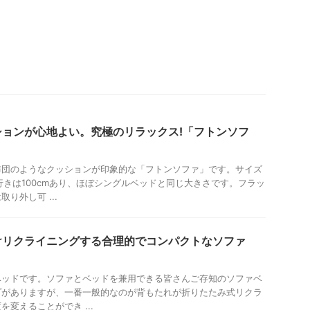
ョンが心地よい。究極のリラックス!「フトンソフ
布団のようなクッションが印象的な「フトンソファ」です。サイズ
奥行きは100cmあり、ほぼシングルベッドと同じ大きさです。フラッ
り外し可 ...
けリクライニングする合理的でコンパクトなソファ
ベッドです。ソファとベッドを兼用できる皆さんご存知のソファベ
プがありますが、一番一般的なのが背もたれが折りたたみ式リクラ
変えることができ ...