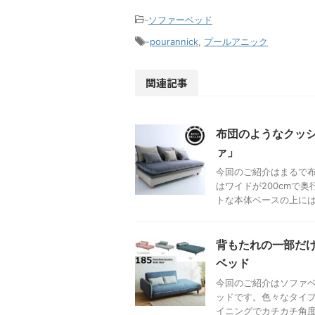
-
ソファーベッド
-
pourannick
,
プールアニック
関連記事
布団のようなクッシ
ァ」
今回のご紹介はまるで
はワイドが200cmで
トな本体ベースの上には取
背もたれの一部だ
ベッド
今回のご紹介はソファ
ッドです。色々なタイ
イニングでカチカチ角度を