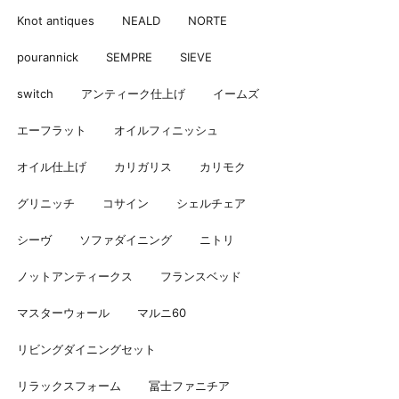
Knot antiques
NEALD
NORTE
pourannick
SEMPRE
SIEVE
switch
アンティーク仕上げ
イームズ
エーフラット
オイルフィニッシュ
オイル仕上げ
カリガリス
カリモク
グリニッチ
コサイン
シェルチェア
シーヴ
ソファダイニング
ニトリ
ノットアンティークス
フランスベッド
マスターウォール
マルニ60
リビングダイニングセット
リラックスフォーム
冨士ファニチア