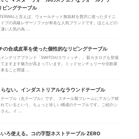
リビングテーブル
STERWALと言えば、ウォールナット無垢材を贅沢に使ったダイニ
タイプの高級レザーソファが有名な人気ブランドです。ほとんどの
い人気の為 ...
ィッチの合成皮革を使った個性的なリビングテーブル
インテリアブランド「SWITCH/スウィッチ」。新カタログも登場
えてますます魅力が高まっています。ミッドセンチュリーや北欧家
ること間違 ...
まらない。インダストリアルなラウンドテーブル
テーブル（丸テーブル）です。 スチール製フレームにアカシア材
まれているという、ちょっと珍しい構成のテーブルです。ご紹介シ
さん。イ ...
いろ使える。コの字型ネストテーブル ZERO