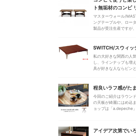
ト無垢材のコンビ 
マスターウォール/MA
ングテーブルや、ロー
製品が受注生産ですが、凄
SWITCH/スウ
私の大好きな関西の人気
し、ラインナップも増
具が好きな人ならピンと来
程良いラフ感がた
今回のご紹介はラウンド
の天板が綺麗にはめ込
ョップは「a.depeche」
アイデア次第でいろ