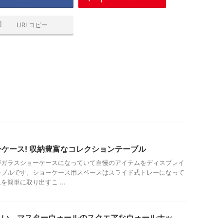
URLコピー
ケース! 収納豊富なコレクションテーブル
がガラスショーケースになっていて自慢のアイテムをディスプレイ
ーブルです。ショーケース用スペースはスライド式トレーになって
簡単に取り出すこ ...
しい。マスターウォールのスクエアなウォールナッ