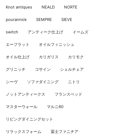
Knot antiques
NEALD
NORTE
pourannick
SEMPRE
SIEVE
switch
アンティーク仕上げ
イームズ
エーフラット
オイルフィニッシュ
オイル仕上げ
カリガリス
カリモク
グリニッチ
コサイン
シェルチェア
シーヴ
ソファダイニング
ニトリ
ノットアンティークス
フランスベッド
マスターウォール
マルニ60
リビングダイニングセット
リラックスフォーム
冨士ファニチア