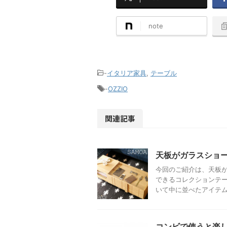
note
-
イタリア家具
,
テーブル
-
OZZIO
関連記事
天板がガラスショー
今回のご紹介は、天板
できるコレクションテ
いて中に並べたアイテムを
コンビで使うと楽