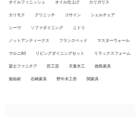
オイルフィニッシュ
オイル仕上げ
カリガリス
カリモク
グリニッチ
コサイン
シェルチェア
シーヴ
ソファダイニング
ニトリ
ノットアンティークス
フランスベッド
マスターウォール
マルニ60
リビングダイニングセット
リラックスフォーム
冨士ファニチア
匠工芸
天童木工
徳島家具
無垢材
石崎家具
野中木工所
関家具