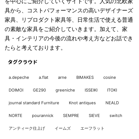
を中心にご紹介していくサイトです。人気の北欧家
具から、コストパフォーマンスの高いデザイナーズ
家具、リプロダクト家具等、日常生活で使える普通
の素敵な家具をご紹介していきます。加えて、家
具・インテリアの今後の流れや考え方などお話でき
たらと考えております。
タグクラウド
a.depeche
a.flat
arne
BIMAKES
cosine
DOIMOI
GE290
greeniche
ISSEIKI
ITOKI
journal standard Furniture
Knot antiques
NEALD
NORTE
pourannick
SEMPRE
SIEVE
switch
アンティーク仕上げ
イームズ
エーフラット