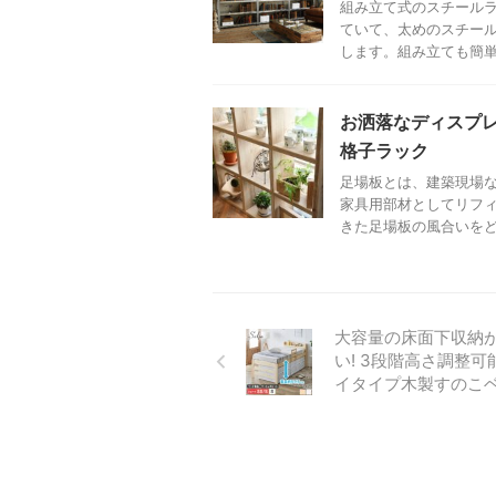
組み立て式のスチール
ていて、太めのスチー
します。組み立ても簡単で
お洒落なディスプ
格子ラック
足場板とは、建築現場
家具用部材としてリフ
きた足場板の風合いをどの
大容量の床面下収納
い! 3段階高さ調整可
イタイプ木製すのこ