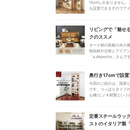
15cmしかありません
も設置できますのでアイデ
リビングで「魅せる
クのススメ
オーク材の前板の木の風
無垢材や古材とアイア
「a.depeche」さんで
奥行き17cmで設
今回のご紹介は、国産
です。つっぱりタイプ
も檜/ヒノキ材製というの
定番スチールラッ
ストのイタリア製「メ