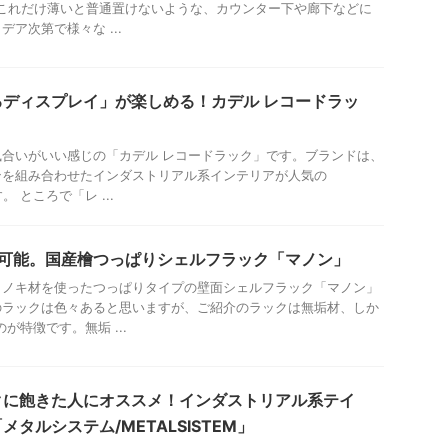
。これだけ薄いと普通置けないような、カウンター下や廊下などに
ア次第で様々な ...
ディスプレイ」が楽しめる！カデル レコードラッ
合いがいい感じの「カデル レコードラック」です。ブランドは、
ンを組み合わせたインダストリアル系インテリアが人気の
す。 ところで「レ ...
置可能。国産檜つっぱりシェルフラック「マノン」
ヒノキ材を使ったつっぱりタイプの壁面シェルフラック「マノン」
のラックは色々あると思いますが、ご紹介のラックは無垢材、しか
が特徴です。無垢 ...
クに飽きた人にオススメ！インダストリアル系テイ
タルシステム/METALSISTEM」