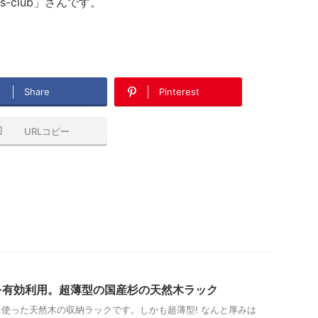
s-club」さんです。
Share
Pinterest
URLコピー
を有効利用。超薄型の国産杉の天然木ラック
使った天然木の収納ラックです。しかも超薄型! なんと厚みは