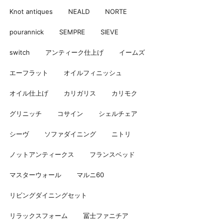
Knot antiques
NEALD
NORTE
pourannick
SEMPRE
SIEVE
switch
アンティーク仕上げ
イームズ
エーフラット
オイルフィニッシュ
オイル仕上げ
カリガリス
カリモク
グリニッチ
コサイン
シェルチェア
シーヴ
ソファダイニング
ニトリ
ノットアンティークス
フランスベッド
マスターウォール
マルニ60
リビングダイニングセット
リラックスフォーム
冨士ファニチア