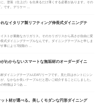
うに、塗装（仕上げ）を出来るだけ薄くする必要があります。その
です。デリケー ...
ゃれなイタリア製リフティング伸長式ダイニングテ
テイストが素敵なカリガリス。そのカリガリスから高さが自由に変
伸長式ダイニングテーブルなんです。ダイニングテーブルと申しま
事により7段階の ...
のがわからないスマートな無垢材のオーダーダイニ
材ダイニングテーブルLEAF/リーフです。見た目はホントにシン
すが、なかなか良いテーブルだと思いご紹介することにしました。
特徴は２つあ ...
ナット材が選べる。美しくモダンな円形ダイニング