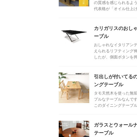
の質感を感じられるよ
代表格が「オイル仕上げ」
カリガリスのおし
ーブル
おしゃれなイタリアン
えられるリフティング
したが、側面ボタンを押す
引出しが付いてる
ングテーブル
タモ天然木を使った無垢
プルなテーブルなんで
このダイニングテーブルの
ガラスとウォール
テーブル