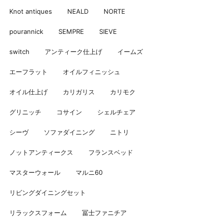
Knot antiques
NEALD
NORTE
pourannick
SEMPRE
SIEVE
switch
アンティーク仕上げ
イームズ
エーフラット
オイルフィニッシュ
オイル仕上げ
カリガリス
カリモク
グリニッチ
コサイン
シェルチェア
シーヴ
ソファダイニング
ニトリ
ノットアンティークス
フランスベッド
マスターウォール
マルニ60
リビングダイニングセット
リラックスフォーム
冨士ファニチア