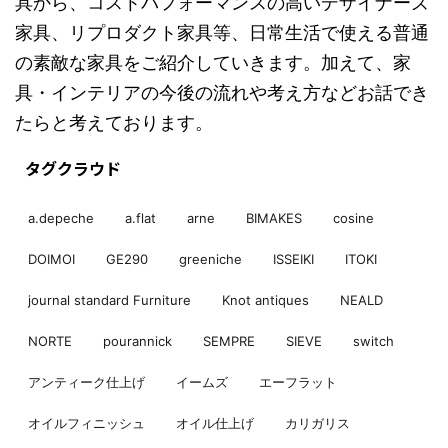
具から、コストパフォーマンスの高いデザイナーズ
家具、リプロダクト家具等、日常生活で使える普通
の素敵な家具をご紹介していきます。加えて、家
具・インテリアの今後の流れや考え方などお話でき
たらと考えております。
タグクラウド
a.depeche
a.flat
arne
BIMAKES
cosine
DOIMOI
GE290
greeniche
ISSEIKI
ITOKI
journal standard Furniture
Knot antiques
NEALD
NORTE
pourannick
SEMPRE
SIEVE
switch
アンティーク仕上げ
イームズ
エーフラット
オイルフィニッシュ
オイル仕上げ
カリガリス