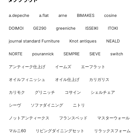
a.depeche
a.flat
arne
BIMAKES
cosine
DOIMOI
GE290
greeniche
ISSEIKI
ITOKI
journal standard Furniture
Knot antiques
NEALD
NORTE
pourannick
SEMPRE
SIEVE
switch
アンティーク仕上げ
イームズ
エーフラット
オイルフィニッシュ
オイル仕上げ
カリガリス
カリモク
グリニッチ
コサイン
シェルチェア
シーヴ
ソファダイニング
ニトリ
ノットアンティークス
フランスベッド
マスターウォール
マルニ60
リビングダイニングセット
リラックスフォーム