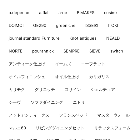
a.depeche
a.flat
arne
BIMAKES
cosine
DOIMOI
GE290
greeniche
ISSEIKI
ITOKI
journal standard Furniture
Knot antiques
NEALD
NORTE
pourannick
SEMPRE
SIEVE
switch
アンティーク仕上げ
イームズ
エーフラット
オイルフィニッシュ
オイル仕上げ
カリガリス
カリモク
グリニッチ
コサイン
シェルチェア
シーヴ
ソファダイニング
ニトリ
ノットアンティークス
フランスベッド
マスターウォール
マルニ60
リビングダイニングセット
リラックスフォーム