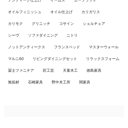
アンティーク仕上げ
イームズ
エーフラット
オイルフィニッシュ
オイル仕上げ
カリガリス
カリモク
グリニッチ
コサイン
シェルチェア
シーヴ
ソファダイニング
ニトリ
ノットアンティークス
フランスベッド
マスターウォール
マルニ60
リビングダイニングセット
リラックスフォーム
冨士ファニチア
匠工芸
天童木工
徳島家具
無垢材
石崎家具
野中木工所
関家具