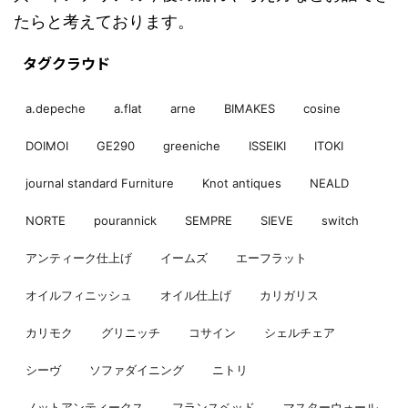
たらと考えております。
タグクラウド
a.depeche
a.flat
arne
BIMAKES
cosine
DOIMOI
GE290
greeniche
ISSEIKI
ITOKI
journal standard Furniture
Knot antiques
NEALD
NORTE
pourannick
SEMPRE
SIEVE
switch
アンティーク仕上げ
イームズ
エーフラット
オイルフィニッシュ
オイル仕上げ
カリガリス
カリモク
グリニッチ
コサイン
シェルチェア
シーヴ
ソファダイニング
ニトリ
ノットアンティークス
フランスベッド
マスターウォール