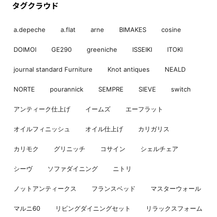
タグクラウド
a.depeche
a.flat
arne
BIMAKES
cosine
DOIMOI
GE290
greeniche
ISSEIKI
ITOKI
journal standard Furniture
Knot antiques
NEALD
NORTE
pourannick
SEMPRE
SIEVE
switch
アンティーク仕上げ
イームズ
エーフラット
オイルフィニッシュ
オイル仕上げ
カリガリス
カリモク
グリニッチ
コサイン
シェルチェア
シーヴ
ソファダイニング
ニトリ
ノットアンティークス
フランスベッド
マスターウォール
マルニ60
リビングダイニングセット
リラックスフォーム