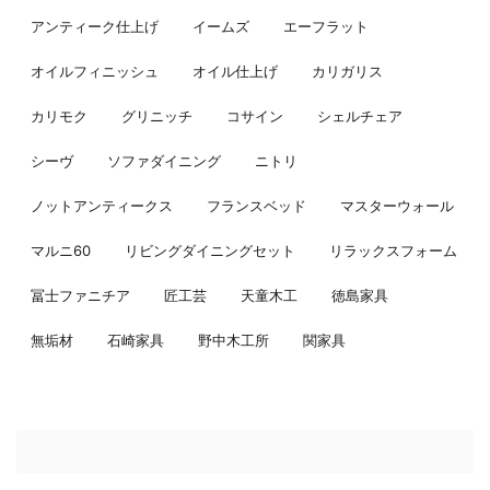
アンティーク仕上げ
イームズ
エーフラット
オイルフィニッシュ
オイル仕上げ
カリガリス
カリモク
グリニッチ
コサイン
シェルチェア
シーヴ
ソファダイニング
ニトリ
ノットアンティークス
フランスベッド
マスターウォール
マルニ60
リビングダイニングセット
リラックスフォーム
冨士ファニチア
匠工芸
天童木工
徳島家具
無垢材
石崎家具
野中木工所
関家具