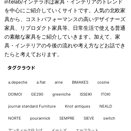
intelab/インテラボは家具・インテリアのトレンド
を中心にご紹介していくサイトです。人気の北欧家
具から、コストパフォーマンスの高いデザイナーズ
家具、リプロダクト家具等、日常生活で使える普通
の素敵な家具をご紹介していきます。加えて、家
具・インテリアの今後の流れや考え方などお話でき
たらと考えております。
タグクラウド
a.depeche
a.flat
arne
BIMAKES
cosine
DOIMOI
GE290
greeniche
ISSEIKI
ITOKI
journal standard Furniture
Knot antiques
NEALD
NORTE
pourannick
SEMPRE
SIEVE
switch
アンティーク仕上げ
イームズ
エーフラット