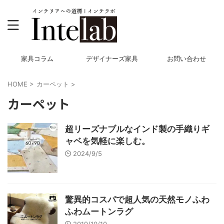
家具コラム
デザイナーズ家具
お問い合わせ
HOME
>
カーペット
>
カーペット
超リーズナブルなインド製の手織りギ
ャベを気軽に楽しむ。
2024/9/5
驚異的コスパで超人気の天然モノふわ
ふわムートンラグ