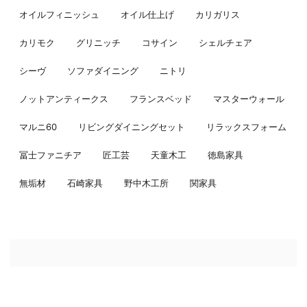
オイルフィニッシュ
オイル仕上げ
カリガリス
カリモク
グリニッチ
コサイン
シェルチェア
シーヴ
ソファダイニング
ニトリ
ノットアンティークス
フランスベッド
マスターウォール
マルニ60
リビングダイニングセット
リラックスフォーム
冨士ファニチア
匠工芸
天童木工
徳島家具
無垢材
石崎家具
野中木工所
関家具