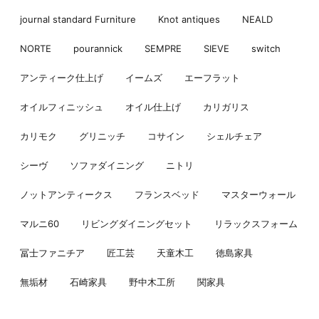
journal standard Furniture
Knot antiques
NEALD
NORTE
pourannick
SEMPRE
SIEVE
switch
アンティーク仕上げ
イームズ
エーフラット
オイルフィニッシュ
オイル仕上げ
カリガリス
カリモク
グリニッチ
コサイン
シェルチェア
シーヴ
ソファダイニング
ニトリ
ノットアンティークス
フランスベッド
マスターウォール
マルニ60
リビングダイニングセット
リラックスフォーム
冨士ファニチア
匠工芸
天童木工
徳島家具
無垢材
石崎家具
野中木工所
関家具