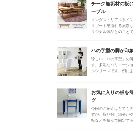
チーク無垢材の板(
ーブル
インダストリアル系インテ
リゾート感溢れる素敵
リジナル製品とのことで、
ハの字型の脚が印象
珍しい「ハの字型」の脚
す。多彩なバリエーショ
ルシリーズです。例によっ
お気に入りの板を
グ
今回のご紹介はとても
すが、取り付け部分が
板などを挟んで固定する金