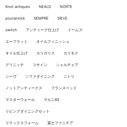
Knot antiques
NEALD
NORTE
pourannick
SEMPRE
SIEVE
switch
アンティーク仕上げ
イームズ
エーフラット
オイルフィニッシュ
オイル仕上げ
カリガリス
カリモク
グリニッチ
コサイン
シェルチェア
シーヴ
ソファダイニング
ニトリ
ノットアンティークス
フランスベッド
マスターウォール
マルニ60
リビングダイニングセット
リラックスフォーム
冨士ファニチア