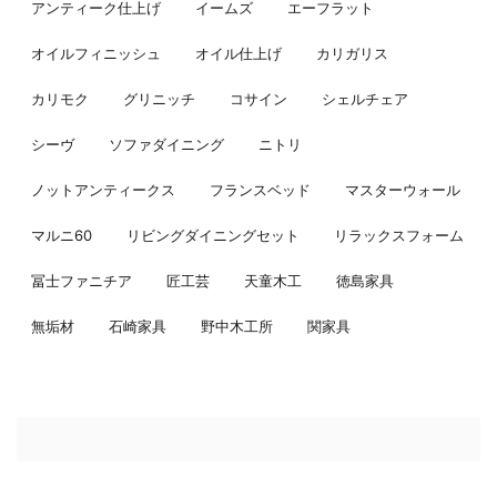
アンティーク仕上げ
イームズ
エーフラット
オイルフィニッシュ
オイル仕上げ
カリガリス
カリモク
グリニッチ
コサイン
シェルチェア
シーヴ
ソファダイニング
ニトリ
ノットアンティークス
フランスベッド
マスターウォール
マルニ60
リビングダイニングセット
リラックスフォーム
冨士ファニチア
匠工芸
天童木工
徳島家具
無垢材
石崎家具
野中木工所
関家具