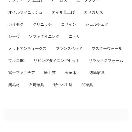
アンティーク仕上げ
イームズ
エーフラット
オイルフィニッシュ
オイル仕上げ
カリガリス
カリモク
グリニッチ
コサイン
シェルチェア
シーヴ
ソファダイニング
ニトリ
ノットアンティークス
フランスベッド
マスターウォール
マルニ60
リビングダイニングセット
リラックスフォーム
冨士ファニチア
匠工芸
天童木工
徳島家具
無垢材
石崎家具
野中木工所
関家具