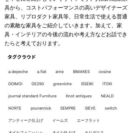
具から、コストパフォーマンスの高いデザイナーズ
家具、リプロダクト家具等、日常生活で使える普通
の素敵な家具をご紹介していきます。加えて、家
具・インテリアの今後の流れや考え方などお話でき
たらと考えております。
タグクラウド
a.depeche
a.flat
arne
BIMAKES
cosine
DOIMOI
GE290
greeniche
ISSEIKI
ITOKI
journal standard Furniture
Knot antiques
NEALD
NORTE
pourannick
SEMPRE
SIEVE
switch
アンティーク仕上げ
イームズ
エーフラット
オイルフィニッシュ
オイル仕上げ
カリガリス