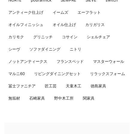
NORTE
pourannick
SEMPRE
SIEVE
switch
アンティーク仕上げ
イームズ
エーフラット
オイルフィニッシュ
オイル仕上げ
カリガリス
カリモク
グリニッチ
コサイン
シェルチェア
シーヴ
ソファダイニング
ニトリ
ノットアンティークス
フランスベッド
マスターウォール
マルニ60
リビングダイニングセット
リラックスフォーム
冨士ファニチア
匠工芸
天童木工
徳島家具
無垢材
石崎家具
野中木工所
関家具