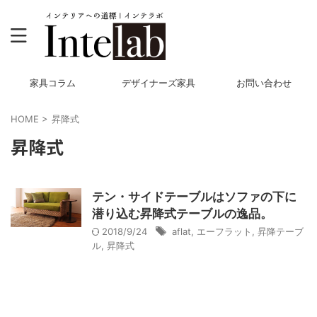
家具コラム
デザイナーズ家具
お問い合わせ
HOME
>
昇降式
昇降式
テン・サイドテーブルはソファの下に
潜り込む昇降式テーブルの逸品。
2018/9/24
aflat
,
エーフラット
,
昇降テーブ
ル
,
昇降式