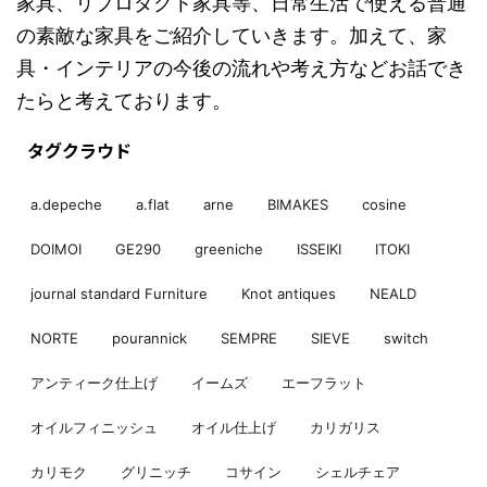
家具、リプロダクト家具等、日常生活で使える普通
の素敵な家具をご紹介していきます。加えて、家
具・インテリアの今後の流れや考え方などお話でき
たらと考えております。
タグクラウド
a.depeche
a.flat
arne
BIMAKES
cosine
DOIMOI
GE290
greeniche
ISSEIKI
ITOKI
journal standard Furniture
Knot antiques
NEALD
NORTE
pourannick
SEMPRE
SIEVE
switch
アンティーク仕上げ
イームズ
エーフラット
オイルフィニッシュ
オイル仕上げ
カリガリス
カリモク
グリニッチ
コサイン
シェルチェア