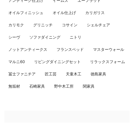
アンティーク仕上げ
イームズ
エーフラット
オイルフィニッシュ
オイル仕上げ
カリガリス
カリモク
グリニッチ
コサイン
シェルチェア
シーヴ
ソファダイニング
ニトリ
ノットアンティークス
フランスベッド
マスターウォール
マルニ60
リビングダイニングセット
リラックスフォーム
冨士ファニチア
匠工芸
天童木工
徳島家具
無垢材
石崎家具
野中木工所
関家具