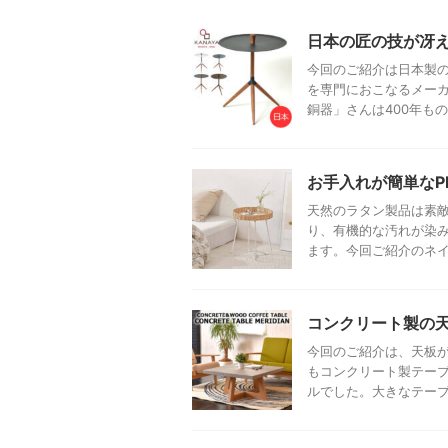
日本の匠の技が冴え
今回のご紹介は日本製の
を専門におこなるメーカ
銅器」さんは400年もの歴
お手入れが簡単なP
天然のラタン製品は素
り、有機的な汚れが染
ます。今回ご紹介のネイチ
コンクリート製の
今回のご紹介は、天板
もコンクリート製テー
ルでした。大きなテーブル