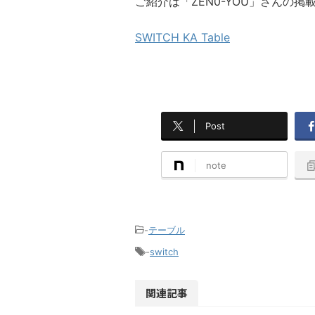
ご紹介は「ZEN0-YOU」さんの
SWITCH KA Table
Post
note
-
テーブル
-
switch
関連記事