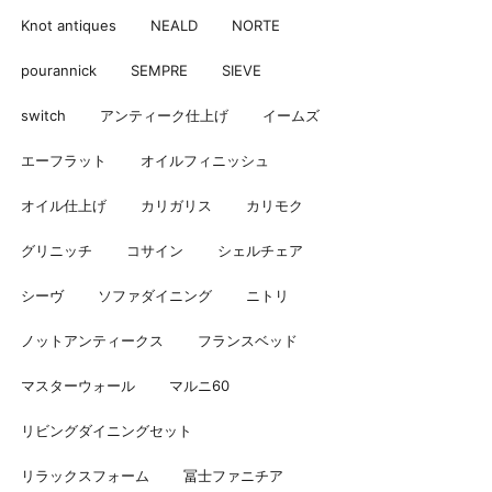
Knot antiques
NEALD
NORTE
pourannick
SEMPRE
SIEVE
switch
アンティーク仕上げ
イームズ
エーフラット
オイルフィニッシュ
オイル仕上げ
カリガリス
カリモク
グリニッチ
コサイン
シェルチェア
シーヴ
ソファダイニング
ニトリ
ノットアンティークス
フランスベッド
マスターウォール
マルニ60
リビングダイニングセット
リラックスフォーム
冨士ファニチア