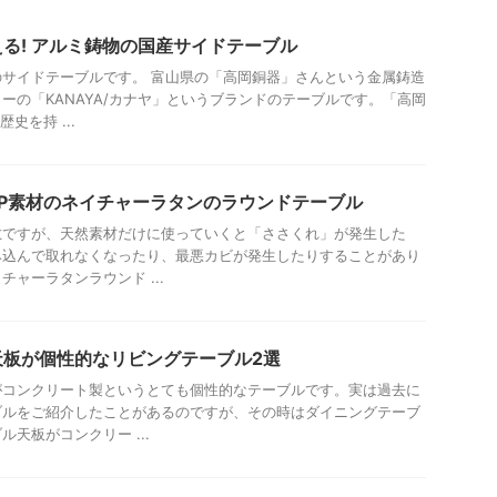
る! アルミ鋳物の国産サイドテーブル
サイドテーブルです。 富山県の「高岡銅器」さんという金属鋳造
ーの「KANAYA/カナヤ」というブランドのテーブルです。「高岡
史を持 ...
P素材のネイチャーラタンのラウンドテーブル
敵ですが、天然素材だけに使っていくと「ささくれ」が発生した
み込んで取れなくなったり、最悪カビが発生したりすることがあり
ャーラタンラウンド ...
天板が個性的なリビングテーブル2選
がコンクリート製というとても個性的なテーブルです。実は過去に
ブルをご紹介したことがあるのですが、その時はダイニングテーブ
天板がコンクリー ...