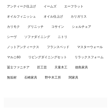
アンティーク仕上げ
イームズ
エーフラット
オイルフィニッシュ
オイル仕上げ
カリガリス
カリモク
グリニッチ
コサイン
シェルチェア
シーヴ
ソファダイニング
ニトリ
ノットアンティークス
フランスベッド
マスターウォール
マルニ60
リビングダイニングセット
リラックスフォーム
冨士ファニチア
匠工芸
天童木工
徳島家具
無垢材
石崎家具
野中木工所
関家具