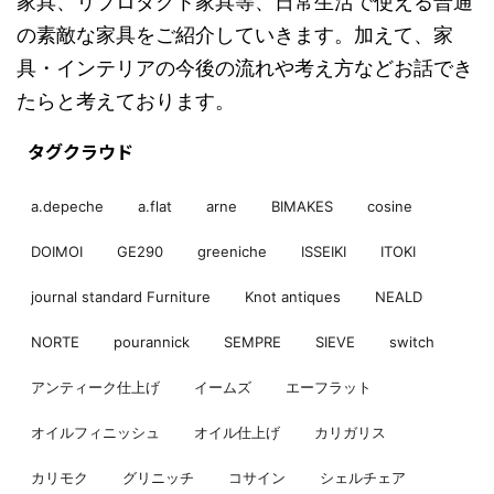
家具、リプロダクト家具等、日常生活で使える普通
の素敵な家具をご紹介していきます。加えて、家
具・インテリアの今後の流れや考え方などお話でき
たらと考えております。
タグクラウド
a.depeche
a.flat
arne
BIMAKES
cosine
DOIMOI
GE290
greeniche
ISSEIKI
ITOKI
journal standard Furniture
Knot antiques
NEALD
NORTE
pourannick
SEMPRE
SIEVE
switch
アンティーク仕上げ
イームズ
エーフラット
オイルフィニッシュ
オイル仕上げ
カリガリス
カリモク
グリニッチ
コサイン
シェルチェア