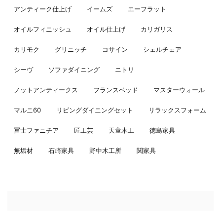
アンティーク仕上げ
イームズ
エーフラット
オイルフィニッシュ
オイル仕上げ
カリガリス
カリモク
グリニッチ
コサイン
シェルチェア
シーヴ
ソファダイニング
ニトリ
ノットアンティークス
フランスベッド
マスターウォール
マルニ60
リビングダイニングセット
リラックスフォーム
冨士ファニチア
匠工芸
天童木工
徳島家具
無垢材
石崎家具
野中木工所
関家具