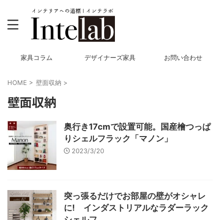
家具コラム
デザイナーズ家具
お問い合わせ
HOME
>
壁面収納
>
壁面収納
奥行き17cmで設置可能。国産檜つっぱ
りシェルフラック「マノン」
2023/3/20
突っ張るだけでお部屋の壁がオシャレ
に! インダストリアルなラダーラック
シェルフ