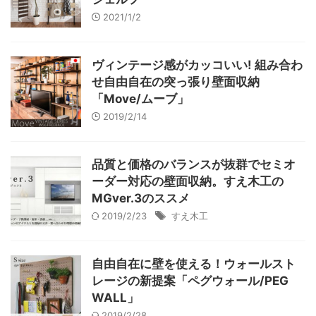
2021/1/2
ヴィンテージ感がカッコいい! 組み合わ
せ自由自在の突っ張り壁面収納
「Move/ムーブ」
2019/2/14
品質と価格のバランスが抜群でセミオ
ーダー対応の壁面収納。すえ木工の
MGver.3のススメ
2019/2/23
すえ木工
自由自在に壁を使える！ウォールスト
レージの新提案「ペグウォール/PEG
WALL」
2019/2/28