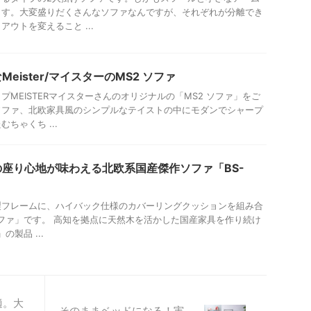
ます。大変盛りだくさんなソファなんですが、それぞれが分離でき
ウトを変えること ...
eister/マイスターのMS2 ソファ
MEISTERマイスターさんのオリジナルの「MS2 ソファ」をご
ソファ、北欧家具風のシンプルなテイストの中にモダンでシャープ
ちゃくち ...
座り心地が味わえる北欧系国産傑作ソファ「BS-
製フレームに、ハイバック仕様のカバーリングクッションを組み合
モソファ」です。 高知を拠点に天然木を活かした国産家具を作り続け
の製品 ...
適。大
そのままベッドになる！実