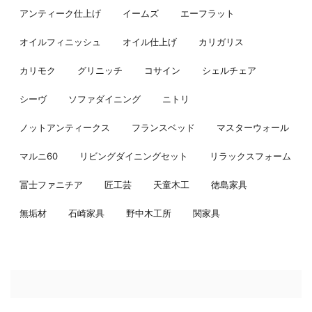
アンティーク仕上げ
イームズ
エーフラット
オイルフィニッシュ
オイル仕上げ
カリガリス
カリモク
グリニッチ
コサイン
シェルチェア
シーヴ
ソファダイニング
ニトリ
ノットアンティークス
フランスベッド
マスターウォール
マルニ60
リビングダイニングセット
リラックスフォーム
冨士ファニチア
匠工芸
天童木工
徳島家具
無垢材
石崎家具
野中木工所
関家具