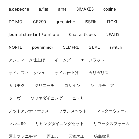
a.depeche
a.flat
arne
BIMAKES
cosine
DOIMOI
GE290
greeniche
ISSEIKI
ITOKI
journal standard Furniture
Knot antiques
NEALD
NORTE
pourannick
SEMPRE
SIEVE
switch
アンティーク仕上げ
イームズ
エーフラット
オイルフィニッシュ
オイル仕上げ
カリガリス
カリモク
グリニッチ
コサイン
シェルチェア
シーヴ
ソファダイニング
ニトリ
ノットアンティークス
フランスベッド
マスターウォール
マルニ60
リビングダイニングセット
リラックスフォーム
冨士ファニチア
匠工芸
天童木工
徳島家具